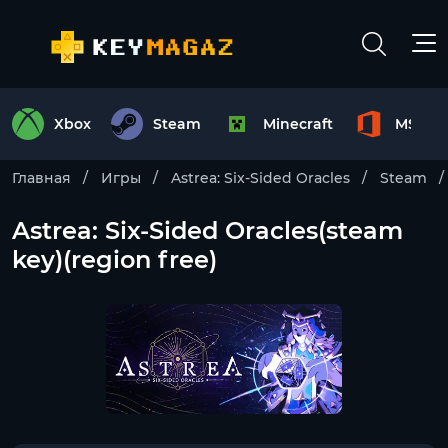
Xbox
Steam
Minecraft
MS Off
Главная
Игры
Astrea: Six-Sided Oracles
Steam
Astrea: Six-Sided Oracles(steam
key)(region free)