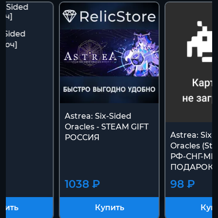
x-Sided
Ключ]
Astrea: Six-Sided
Oracles - STEAM GIFT
Astrea: Six-
РОССИЯ
Oracles (St
РФ-СНГ-МИ
ПОДАРОК
1038 ₽
98 ₽
пить
Купить
Куп