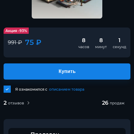
Акция -93%
8
8
1
75 ₽
991 ₽
часов
минут
секунд
Купить
Я ознакомился с
описанием товара
2
26
отзывов
продаж