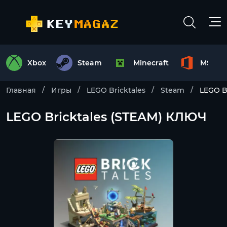
Xbox
Steam
Minecraft
MS Off
Главная
Игры
LEGO Bricktales
Steam
LEGO B
LEGO Bricktales (STEAM) КЛЮЧ