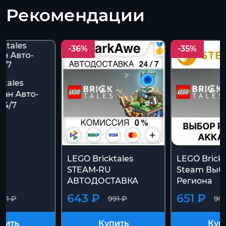
Рекомендации
-36%
-35%
ktales
ран Авто-
24/7
LEGO Bricktales
LEGO Brickt
STEAM•RU
Steam Выб
АВТОДОСТАВКА
Региона
643 ₽
651 ₽
991 ₽
991 ₽
991
пить
Купить
Куп