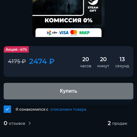
Акция -41%
20
20
12
2474 ₽
4175 ₽
часов
минут
секунд
Купить
Я ознакомился с
описанием товара
0
2
отзывов
продаж