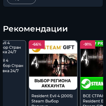
Рекомендации
-66%
-91%
vil 4
Выбор Стран
авка 24/7
Resident Evil 4 (2005)
ВСЕ СТРА
Steam Выбор
Resident Evi