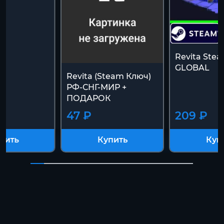
Revita St
GLOBAL
Revita (Steam Ключ)
РФ-СНГ-МИР +
ПОДАРОК
47 ₽
209 ₽
пить
Купить
Куп