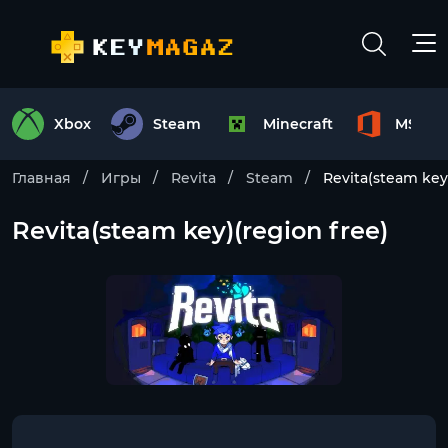
Xbox
Steam
Minecraft
MS Off
Главная
Игры
Revita
Steam
Revita(steam key
Revita(steam key)(region free)