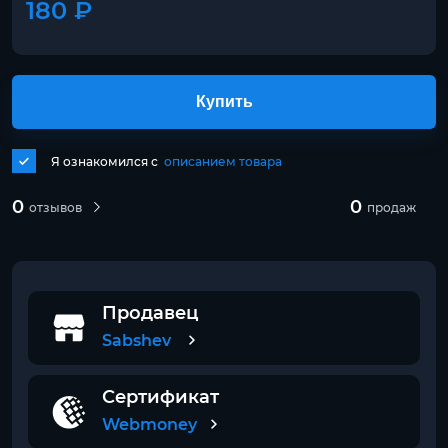
180 ₽
Купить
Я ознакомился с
описанием товара
0
0
отзывов
продаж
Продавец
Sabshev
Сертификат
Webmoney