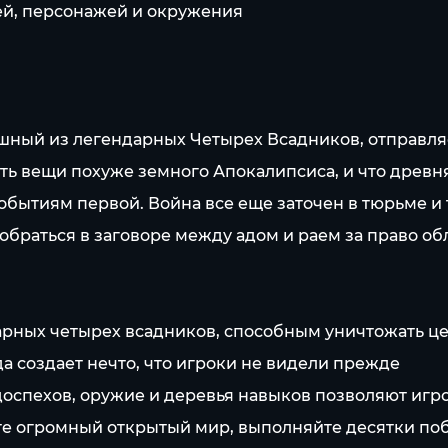
ей, персонажей и окружения
ный из легендарных Четырех Всадников, отправляет
 есть вещи похуже земного Апокалипсиса, и что древ
обытиям первой. Война все еще заточен в тюрьме и 
браться в заговоре между адом и раем за право обл
дарных четырех всадников, способным уничтожать ц
а создает нечто, что игроки не видели прежде
оспехов, оружие и деревья навыков позволяют игро
уйте огромный открытый мир, выполняйте десятки п