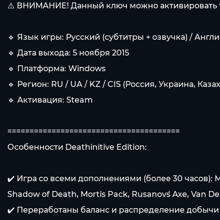
⚠️ ВНИМАНИЕ! Данный ключ можно активировать то
🔹 Язык игры: Русский (субтитры + озвучка) / Англ
🔹 Дата выхода: 5 ноября 2015
🔹 Платформа: Windows
🔹 Регион: RU / UA / KZ / CIS (Россия, Украина, Каз
🔹 Активация: Steam
=======================================
Особенности Deathinitive Edition:
✔️ Игра со всеми дополнениями (более 30 часов): Ma
Shadow of Death, Mortis Pack, Rusanov´s Axe, Van 
✔️ Переработаны баланс и распределение добычи