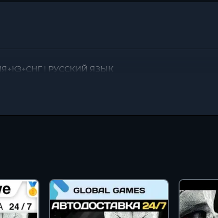
ССИЯ+КЗ+СНГ | РУССКИЙ ЯЗЫК