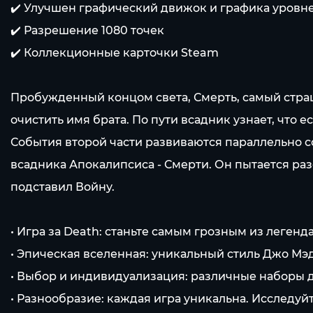
✔️ Улучшен графический движок и графика уровн
✔️ Разрешение 1080 точек
✔️ Коллекционные карточки Steam
Пробужденный концом света, Смерть, самый страш
очистить имя брата. По пути всадник узнает, что
События второй части развиваются параллельно с
всадника Апокалипсиса - Смерти. Он пытается разо
подставил Войну.
• Игра за Death: станьте самым грозным из леген
• Эпическая вселенная: уникальный стиль Джо Мэд
• Выбор и индивидуализация: различные наборы д
• Разнообразие: каждая игра уникальна. Исслед