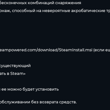
 бесконечных комбинаций снаряжения
сонаж, способный на невероятные акробатические 
steampowered.com/download/SteamInstall.msi
(если е
е существующий
ать в Steam»
и ее можно будет установить
обслуживании без возврата средств.