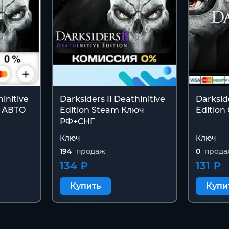
hinitive
Darksiders II Deathinitive
Darkside
U АВТО
Edition Steam Ключ
Edition
РФ+СНГ
Ключ
Ключ
194
продаж
0
прода
134 ₽
131 ₽
Купить
Купи