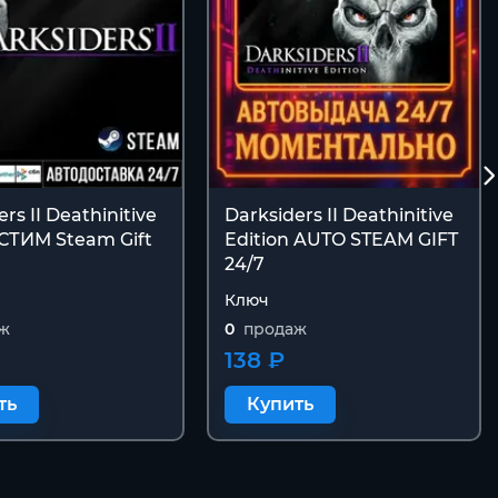
rs II Deathinitive
Darksiders II Deathinitive
 СТИМ Steam Gift
Edition AUTO STEAM GIFT
24/7
Ключ
ж
0
продаж
138 ₽
ть
Купить