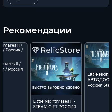
Рекомендации
tmares II /
m / Россия
Little Night
АВТОДОСТ
Россия Stea
Little Nightmares II -
STEAM GIFT РОССИЯ