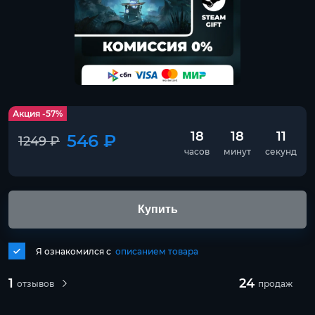
Акция -57%
18
18
11
546 ₽
1249 ₽
часов
минут
секунд
Купить
Я ознакомился с
описанием товара
1
24
отзывов
продаж