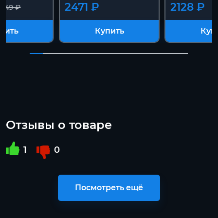
2471 ₽
2128 ₽
1249 ₽
пить
Купить
Куп
Отзывы о товаре
1
0
Посмотреть ещё