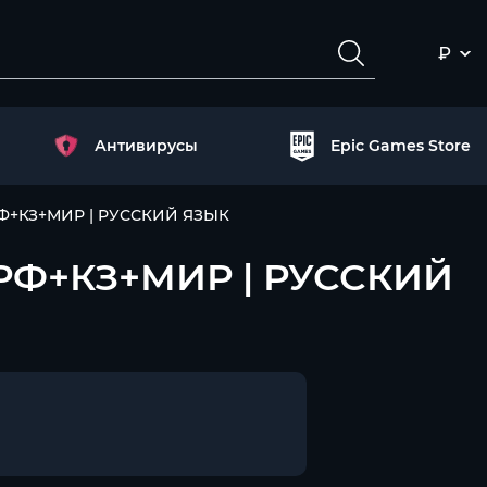
₽
Антивирусы
Epic Games Store
) РФ+КЗ+МИР | РУССКИЙ ЯЗЫК
Ч) РФ+КЗ+МИР | РУССКИЙ