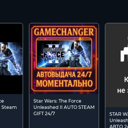
ce
Star Wars: The Force
ч Steam
Unleashed II AUTO STEAM
GIFT 24/7
STAR WA
Unleash
АВТО 2