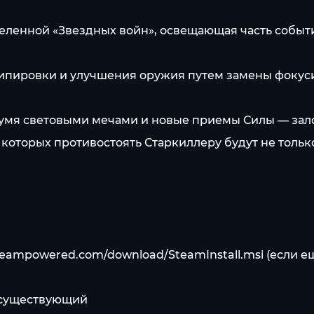
вселенной «Звездных войн», освещающая часть собы
экипировки и улучшения оружия путем замены фокус
 двумя световыми мечами и новые приемы Силы — з
которых противостоять Старкиллеру будут не тольк
steampowered.com/download/SteamInstall.msi
(если е
е существующий