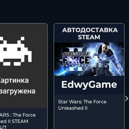
Star Wars: The Force
Unleashed II
RS : The Force
ed II STEAM
4/7