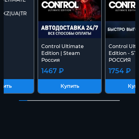
|KZ|UA|TR
Control Ultimate
Control Ult
Edition | Steam
Edition - S
Россия
РОССИЯ
1467 ₽
1754 ₽
пить
Купить
Куп