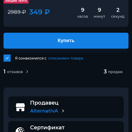
Акция -89%
9
9
2
349 ₽
2989 ₽
часов
минут
секунд
Купить
Я ознакомился с
описанием товара
1
3
отзывов
продаж
Продавец
AlternativA
Сертификат