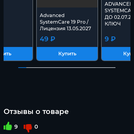
ADVANCED
SYSTEMCAR
Advanced
ДО 02.07.20
SystemCare 19 Pro /
КЛЮЧ
Лицензия 13.05.2027
49 ₽
9 ₽
пить
Купить
Куп
Отзывы о товаре
9
0