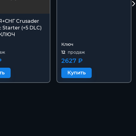
+СНГ Crusader
I: Starter (+5 DLC)
 КЛЮЧ
Ключ
аж
12
продаж
₽
2627 ₽
ть
Купить