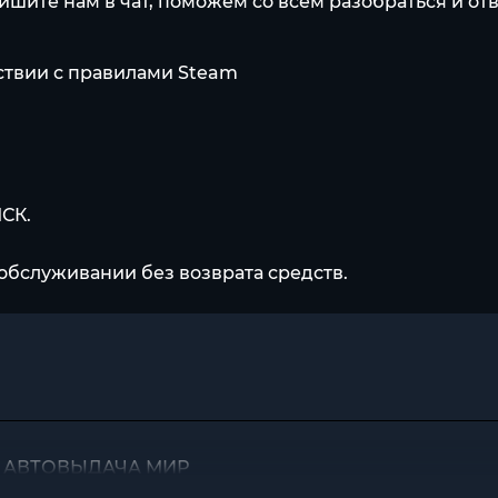
пишите нам в чат, поможем со всем разобраться и от
тствии с правилами Steam
МСК.
обслуживании без возврата средств.
IFT АВТОВЫДАЧА МИР