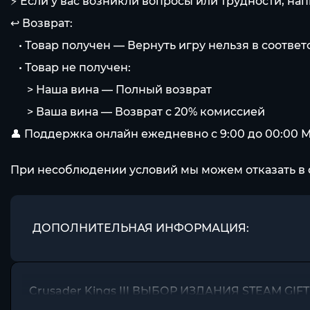
⚡️ Если у вас возникли вопросы или трудности, на
↩️ Возврат:
⠀• Товар получен — Вернуть игру нельзя в соотве
⠀• Товар не получен:
⠀⠀> Наша вина — Полный возврат
⠀⠀> Ваша вина — Возврат с 20% комиссией
👤 Поддержка онлайн ежедневно с 9:00 до 00:00 
При несоблюдении условий мы можем отказать в 
ДОПОЛНИТЕЛЬНАЯ ИНФОРМАЦИЯ:
Crusader Kings III ВЫБОР ИЗДАНИЯ STEAM G