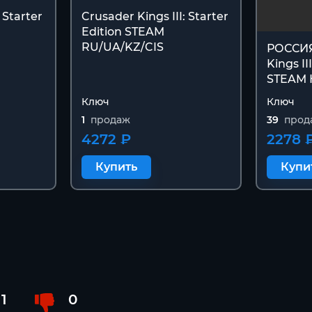
 Starter
Crusader Kings III: Starter
Edition STEAM
RU/UA/KZ/CIS
РОССИЯ
Kings II
STEAM
Ключ
Ключ
1
продаж
39
прод
4272 ₽
2278 
Купить
Купи
1
0