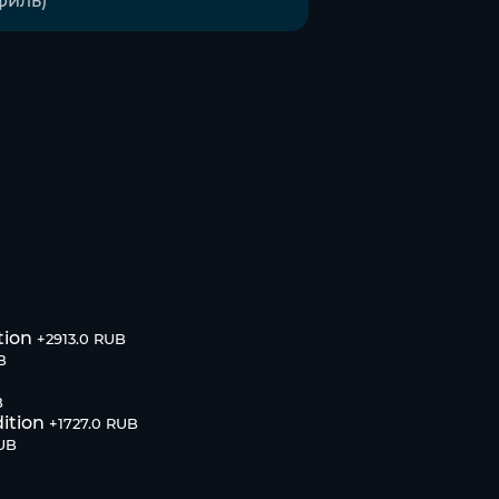
tion
+2913.0 RUB
B
B
ition
+1727.0 RUB
RUB