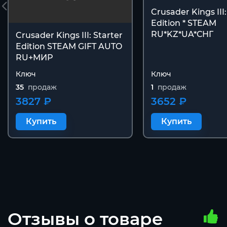
Crusader Kings III:
Edition * STEAM
RU*KZ*UA*СНГ
Crusader Kings III: Starter
Edition STEAM GIFT AUTO
RU+МИР
Ключ
Ключ
35
продаж
1
продаж
3827 ₽
3652 ₽
Купить
Купить
Отзывы о товаре