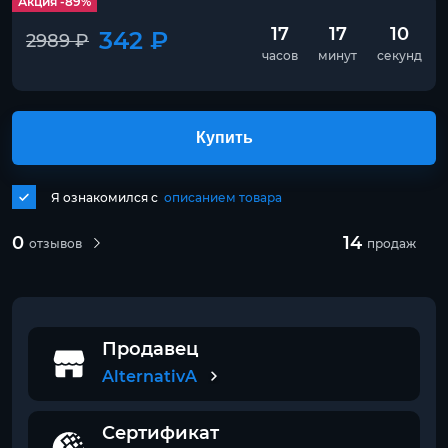
Акция -89%
17
17
10
342 ₽
2989 ₽
часов
минут
секунд
Купить
Я ознакомился с
описанием товара
0
14
отзывов
продаж
Продавец
AlternativA
Сертификат