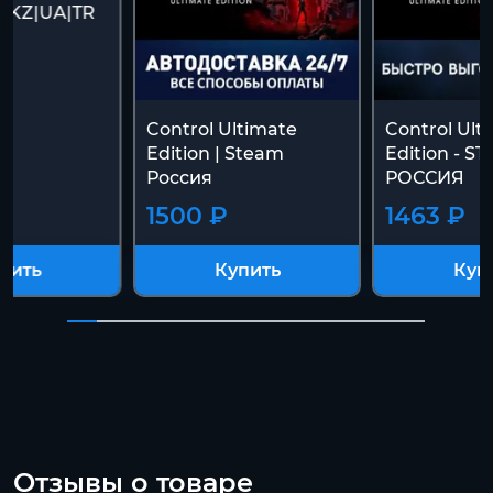
|KZ|UA|TR
Control Ultimate
Control Ult
Edition | Steam
Edition - S
Россия
РОССИЯ
1500 ₽
1463 ₽
пить
Купить
Куп
Отзывы о товаре