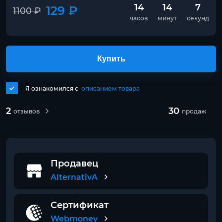
14
14
6
129 ₽
1100 ₽
часов
минут
секунд
Купить
Я ознакомился с
описанием товара
2
30
отзывов
продаж
Продавец
AlternativA
Сертификат
Webmoney