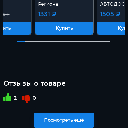
Региона
АВТОДОСТ
1331 ₽
1505 ₽
100 ₽
пить
Купить
Куп
Отзывы о товаре
2
0
Посмотреть ещё