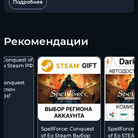
Подробнее
Рекомендации
e Conquest
м ключ
 СНГ
SpellForce: Conquest
SpellForce:
of Eo Steam Выбор
of Eo STEA