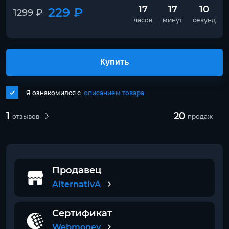
17
17
10
229 ₽
1299 ₽
часов
минут
секунд
Купить
Я ознакомился с
описанием товара
1
20
отзывов
продаж
Продавец
AlternativA
Сертификат
Webmoney