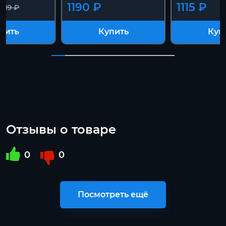
1190 ₽
1115 ₽
1819 ₽
пить
Купить
Куп
Отзывы о товаре
0
0
Посмотреть ещё