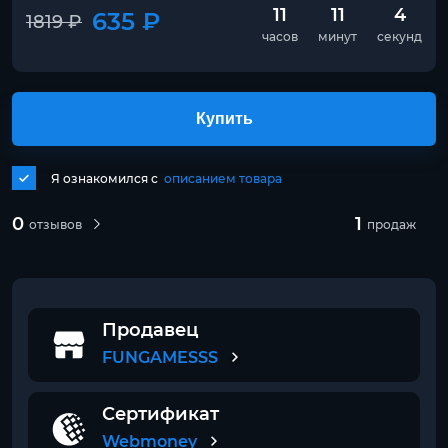
11
11
4
635 ₽
1819 ₽
часов
минут
секунд
Купить
Я ознакомился с
описанием товара
0
1
отзывов
продаж
Продавец
FUNGAMESSS
Сертификат
Webmoney