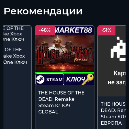
Рекомендации
-48%
-51%
E OF THE
make Xbox
S + One Ключ
THE HOUSE OF THE
DEAD: Remake
THE HOUSE
Steam КЛЮЧ
DEAD: Rem
GLOBAL
Steam КЛ
ЕВРОПА