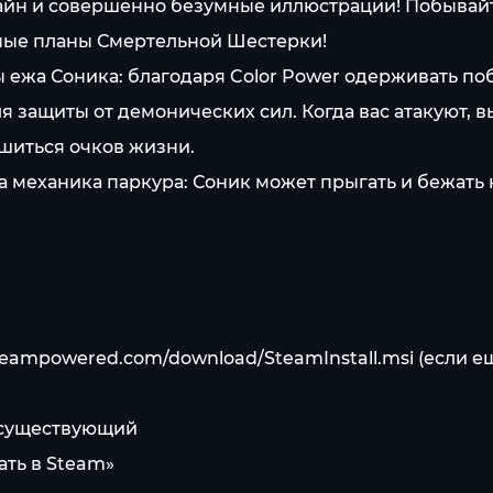
зайн и совершенно безумные иллюстрации! Побывайт
ные планы Смертельной Шестерки!
ы ежа Соника: благодаря Color Power одерживать по
я защиты от демонических сил. Когда вас атакуют, в
ишиться очков жизни.
а механика паркура: Соник может прыгать и бежать н
steampowered.com/download/SteamInstall.msi
(если е
е существующий
ать в Steam»