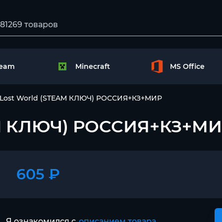
team
Minecraft
MS Office
 Lost World (STEAM КЛЮЧ) РОССИЯ+КЗ+МИР
EAM КЛЮЧ) РОССИЯ+КЗ+М
605 ₽
Я ознакомился с
описанием товара