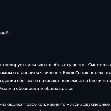
ений)
нтролирует сильных и злобных существ – Смертельн
самим и становиться сильнее. Ежик Соник перехваты
оздания сбегают и начинают повсеместно бесчинств
ймать и обезвредить общих врагов.
тличающиеся графикой: какие-то миссии двухмерные