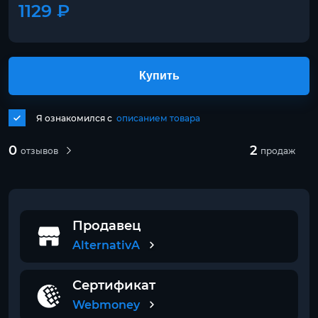
1129 ₽
Купить
Я ознакомился с
описанием товара
0
2
отзывов
продаж
Продавец
AlternativA
Сертификат
Webmoney