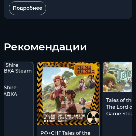
Подробнее
Рекомендации
he Shire
ТАВКА
Tales of the 
FT
The Lord of
Game Stea
РФ+СНГ Tales of the