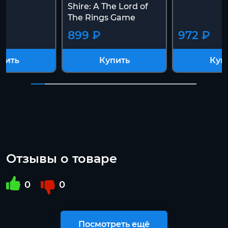
Shire: A The Lord of
The Rings Game
899 ₽
972 ₽
пить
Купить
Куп
Отзывы о товаре
0
0
Посмотреть ещё