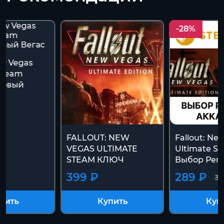
-28%
ew Vegas
Steam
Новый
FALLOUT: NEW
Fallout: Ne
VEGAS ULTIMATE
Ultimate S
STEAM КЛЮЧ
Выбор Рег
399 ₽
289 ₽
39
пить
Купить
Куп