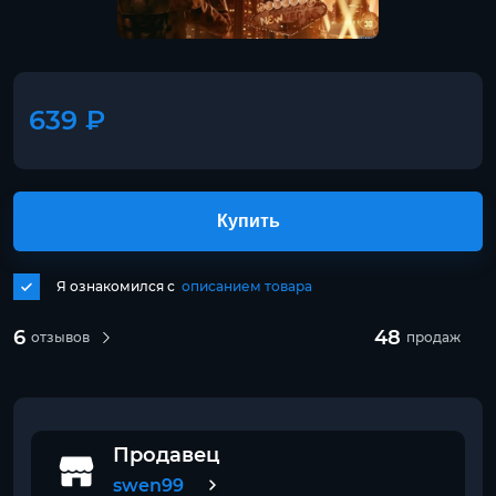
639 ₽
Купить
Я ознакомился с
описанием товара
6
48
отзывов
продаж
Продавец
swen99