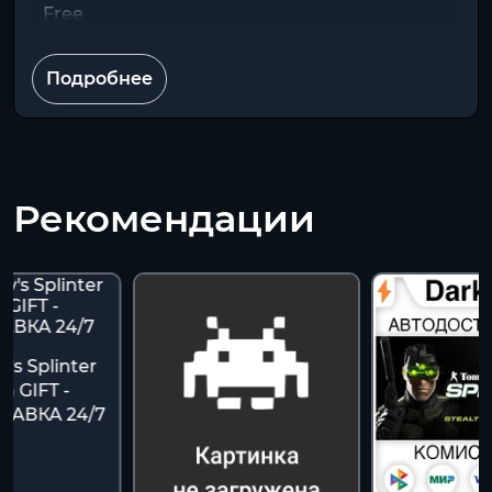
Free
Подробнее
Рекомендации
's Splinter
am GIFT -
ТАВКА 24/7