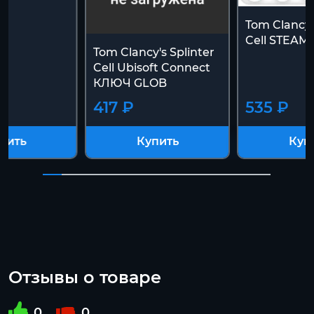
Tom Clancy'
Cell STEAM
Tom Clancy's Splinter
Cell Ubisoft Connect
КЛЮЧ GLOB
417 ₽
535 ₽
пить
Купить
Куп
Отзывы о товаре
0
0