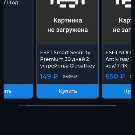
 / 1 Год -
ESET Smart Security
ESET NOD3
Premium 30 дней 2
Antivirus/ 1
устройства Global key
key/ 1 ПК
149 ₽
650 ₽
2539 ₽
25
пить
Купить
Куп