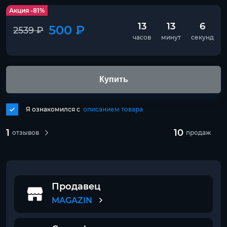
Акция -81%
13
13
6
500 ₽
2539 ₽
часов
минут
секунд
Купить
Я ознакомился с
описанием товара
1
10
отзывов
продаж
Продавец
MAGAZIN