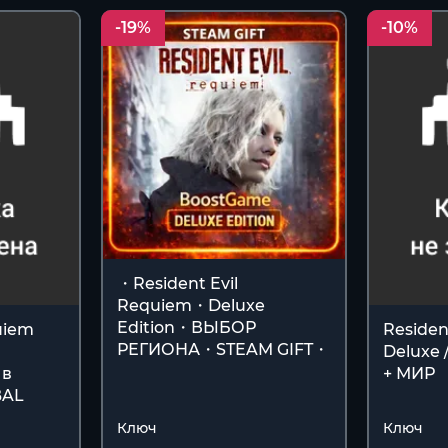
-19%
-10%
・Resident Evil
Requiem・Deluxe
Edition・ВЫБОР
uiem
Residen
РЕГИОНА・STEAM GIFT・
Deluxe 
 в
+ МИР
BAL
Ключ
Ключ