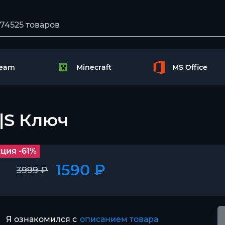
team
Minecraft
MS Office
|S Ключ
ция -61%
1590 ₽
3999 ₽
Я ознакомился с
описанием товара