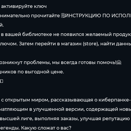
и активируйте ключ
- внимательно прочитайте 🗒️️´ИНСТРУКЦИЮ ПО ИСПОЛ
й.
а в вашей библиотеке не появился желаемый продукт
лючом. Затем перейти в магазин (store), найти данный
возникнут проблемы, мы всегда готовы помочь!🤗
дников по выгодной цене.
💵
 с открытым миром, рассказывающая о киберпанке-
ечатляющим в улучшенной версии, содержащей нов
 высшей лиге, выполняя заказы, улучшая репутацию
егенды. Какую сложат о вас?