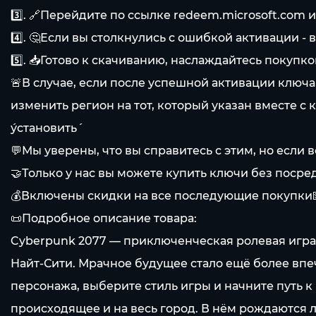
3️⃣. 🔗Перейдите по ссылке redeem.microsoft.com 
4️⃣. 🤔Если вы столкнулись с ошибкой активации 
5️⃣. 📥Готово к скачиванию, наслаждайтесь покупко
🚨В случае, если после успешной активации ключ
изменить регион на тот, который указан вместе с к
´установить´
💬Мы уверены, что вы справитесь с этим, но если 
🤝Только у нас вы можете купить ключи без посре
💰Включены скидки на все последующие покупки
📜Подробное описание товара:
Cyberpunk 2077 — приключенческая ролевая игра
Найт-Сити. Мрачное будущее стало ещё более вп
персонажа, выберите стиль игры и начните путь к
происходящее и на весь город. В нём рождаются л