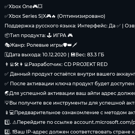
✅Xbox One🎮💥
✅Xbox Series S|X🎮🔥 (Оптимизировано)
Поддержка русского языка: Интерфейс: Да ✅ | Озву
📦Тип продукта: 🕹️ ИГРА 🎮
🎭Жанр: Ролевые игры🛡️👑🗡️
🗓️Дата выхода: 10.12.2020 | 💾Вес: 83.3 ГБ
👨‍💻🛠️👩‍💻Разработчик: CD PROJEKT RED
✅ Данный продукт остаётся внутри вашего аккаунта
✅ После активации ключа продукт будет доступен
🌏Для успешной активации ваш айпи адрес должен
💡Вы получите все инструменты для успешной ак
📱💻Предварительное ознакомление с методом ак
1️⃣. ⚠️Перейдите по ссылке account.microsoft.com/
2️⃣. ❗Ваш IP-адрес должен соответствовать стране 