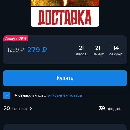
Акция -79%
21
21
13
279 ₽
1299 ₽
часов
минут
секунд
Купить
Я ознакомился с
описанием товара
20
39
отзывов
продаж