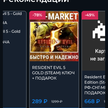
-78%
-49%
il 5 - Gold
U
ДАЧА
RESIDENT EVIL 5
GOLD (STEAM) КЛЮЧ
Resident Evi
+ ПОДАРОК
Edition (St
РФ-СНГ-МИ
ПОДАРОК
289 ₽
668 ₽
1299 ₽
12