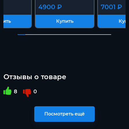
4900 ₽
7001 ₽
пить
Купить
Куп
Отзывы о товаре
8
0
Посмотреть ещё