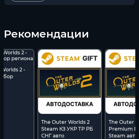
Рекомендации
Worlds 2 •
Выбор
The Outer Worlds 2
The Outer W
Steam КЗ УКР ТР РБ
Premium Ed
СНГ авто
Steam авто