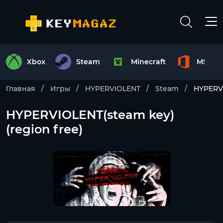
Xbox
Steam
Minecraft
MS Off
Главная
Игры
HYPERVIOLENT
Steam
HYPERVI
HYPERVIOLENT(steam key)
(region free)