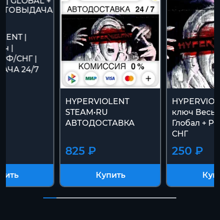
LENT |
ч |
 РФ/СНГ |
АЧА 24/7
HYPERVIOLENT
HYPERVIOL
STEAM•RU
ключ Весь
АВТОДОСТАВКА
Глобал + Р
СНГ
825 ₽
250 ₽
пить
Купить
Куп