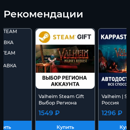
Рекомендации
 STEAM
ТАВКА
Valheim Steam Gift
Valheim | S
Выбор Региона
Россия
1549 ₽
1296 ₽
пить
Купить
Куп