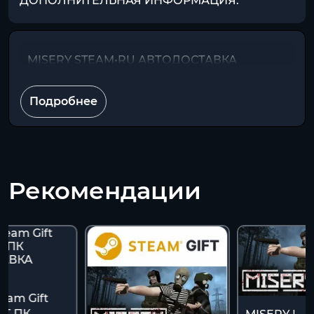
ДОПОЛНИТЕЛЬНАЯ ИНФОРМАЦИЯ:
MISERY STEAM•RU АВТОДОСТАВКА
Подробнее
Рекомендации
eam Gift
ФТ ПК