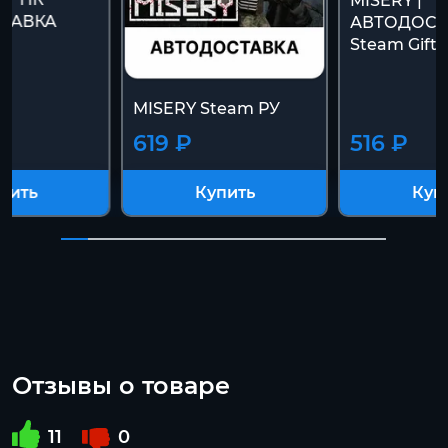
MISERY |
ТАВКА
АВТОДОСТА
К
Steam Gift]
MISERY Steam РУ
619 ₽
516 ₽
пить
Купить
Куп
Отзывы о товаре
11
0