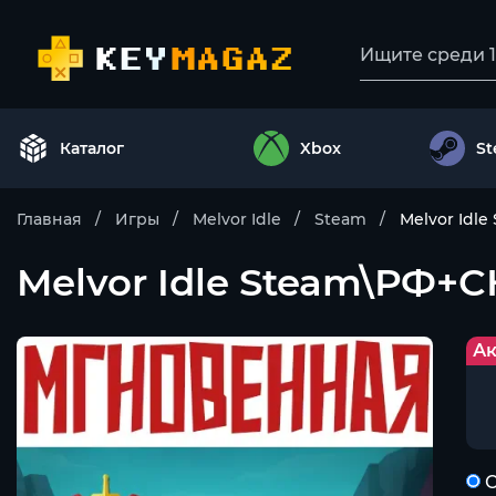
Каталог
Xbox
S
Главная
Игры
Melvor Idle
Steam
Melvor Idl
Melvor Idle Steam\РФ+
Ак
С