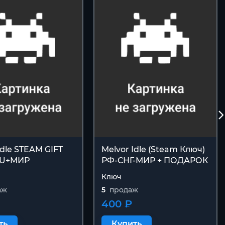
Idle STEAM GIFT
Melvor Idle (Steam Ключ)
RU+МИР
РФ-СНГ-МИР + ПОДАРОК
Ключ
аж
5
продаж
400 ₽
ть
Купить