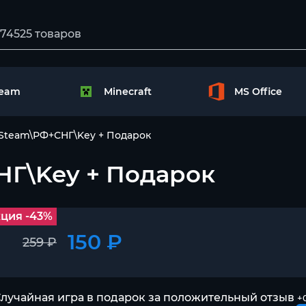
team
Minecraft
MS Office
e Steam\РФ+СНГ\Key + Подарок
СНГ\Key + Подарок
ция -43%
150 ₽
259 ₽
лучайная игра в подарок за положительный отзыв
+