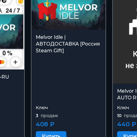
Melvor Idle |
АВТОДОСТАВКА [Россия
Steam Gift]
M•RU
Melvor 
AUTO 
Ключ
Ключ
3
продаж
10
прод
408 ₽
440 ₽
Купить
Купи