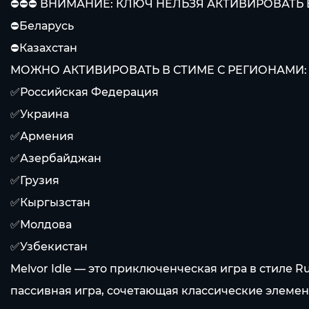
⛔⛔⛔ ВНИМАНИЕ: КЛЮЧ НЕЛЬЗЯ АКТИВИРОВАТЬ
⛔Беларусь
⛔Казахстан
МОЖНО АКТИВИРОВАТЬ В СТИМЕ С РЕГИОНАМИ:
✅Российская Федерация
✅Украина
✅Армения
✅Азербайджан
✅Грузия
✅Кыргызстан
✅Молдова
✅Узбекистан
Melvor Idle — это приключенческая игра в стиле R
пассивная игра, сочетающая классические элемен