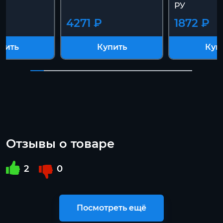
РУ
4271 ₽
1872 ₽
пить
Купить
Куп
Отзывы о товаре
2
0
Посмотреть ещё