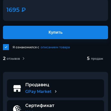
1695 ₽
Купить
Я ознакомился с
описанием товара
2
5
отзывов
продаж
Продавец
GPay Market
Сертификат