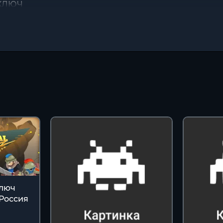
 КЛЮЧ
ключ
 Россия