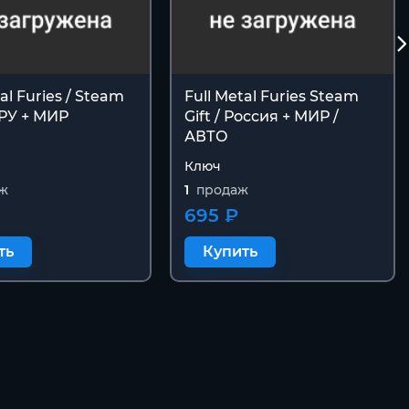
al Furies / Steam
Full Metal Furies Steam
 РУ + МИР
Gift / Россия + МИР /
АВТО
Ключ
ж
1
продаж
695 ₽
ть
Купить