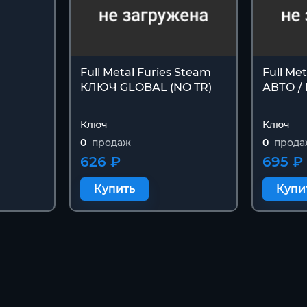
Full Metal Furies Steam
Full Met
КЛЮЧ GLOBAL (NO TR)
АВТО /
Ключ
Ключ
0
продаж
0
прода
626 ₽
695 ₽
Купить
Купи