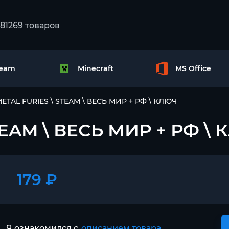
team
Minecraft
MS Office
METAL FURIES \ STEAM \ ВЕСЬ МИР + РФ \ КЛЮЧ
TEAM \ ВЕСЬ МИР + РФ \
179 ₽
Я ознакомился с
описанием товара