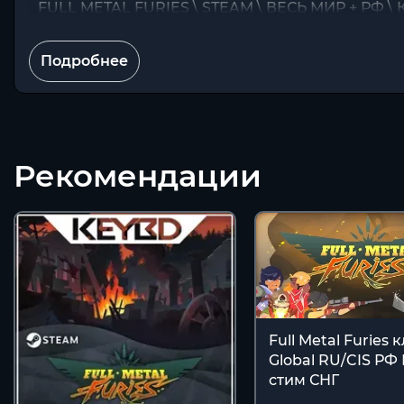
FULL METAL FURIES \ STEAM \ ВЕСЬ МИР + РФ \
Подробнее
Рекомендации
Full Metal Furies 
Global RU/CIS РФ
стим СНГ