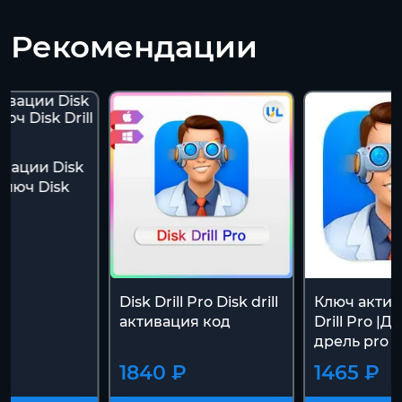
Рекомендации
вации Disk
| Ключ Disk
Disk Drill Pro Disk drill
Ключ актив
активация код
Drill Pro |
дрель pro k
1840 ₽
1465 ₽