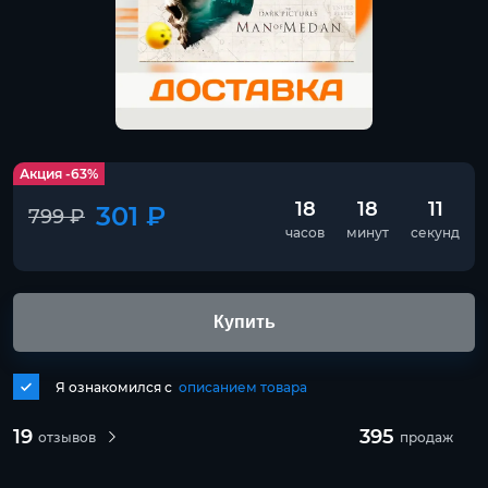
Акция -63%
18
18
11
301 ₽
799 ₽
часов
минут
секунд
Купить
Я ознакомился с
описанием товара
19
395
отзывов
продаж