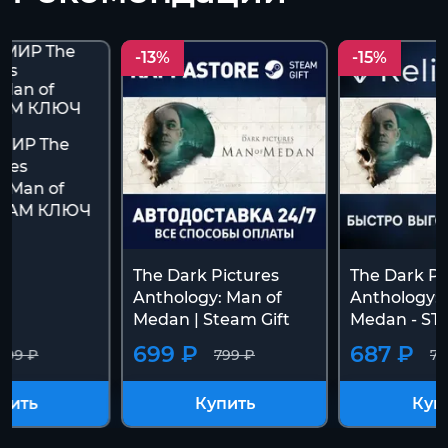
-13%
-15%
МИР The
ures
: Man of
TEAM КЛЮЧ
The Dark Pictures
The Dark Pi
Anthology: Man of
Anthology: 
Medan | Steam Gift
Medan - ST
699 ₽
687 ₽
799 ₽
799 ₽
79
пить
Купить
Куп