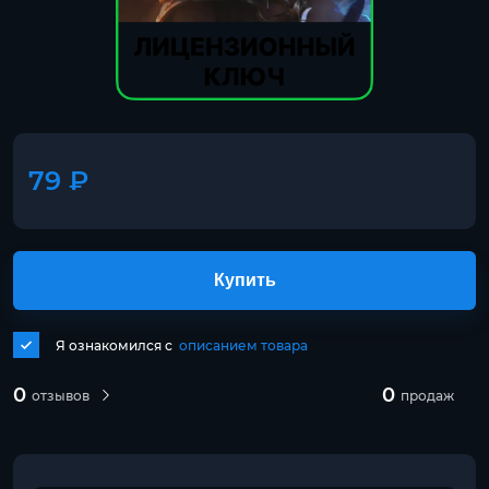
79 ₽
Купить
Я ознакомился с
описанием товара
0
0
отзывов
продаж