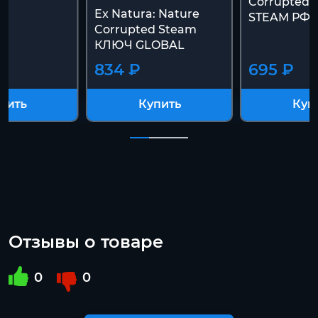
Corrupted
Ex Natura: Nature
STEAM РФ+
Corrupted Steam
КЛЮЧ GLOBAL
834 ₽
695 ₽
пить
Купить
Куп
Отзывы о товаре
0
0