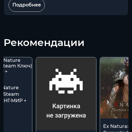
Подробнее
Рекомендации
: Nature
 (Steam
-СНГ-МИР +
К
Ex Natura: 