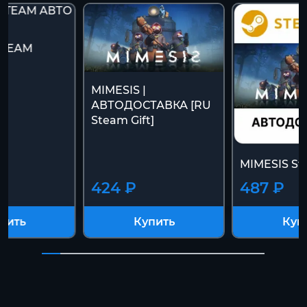
STEAM
7
MIMESIS |
АВТОДОСТАВКА [RU
Steam Gift]
MIMESIS St
424 ₽
487 ₽
пить
Купить
Куп