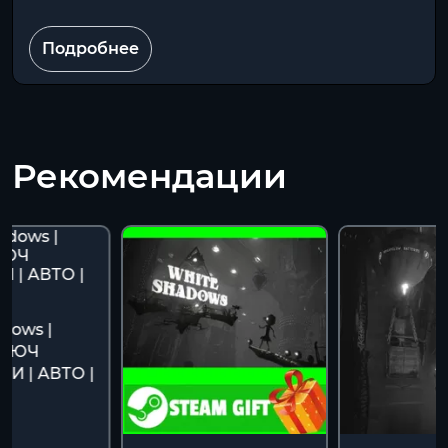
Подробнее
Рекомендации
dows |
КЛЮЧ
И | АВТО |