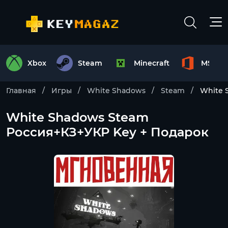
Xbox
Steam
Minecraft
MS Off
Главная
Игры
White Shadows
Steam
White 
White Shadows Steam
Россия+КЗ+УКР Key + Подарок