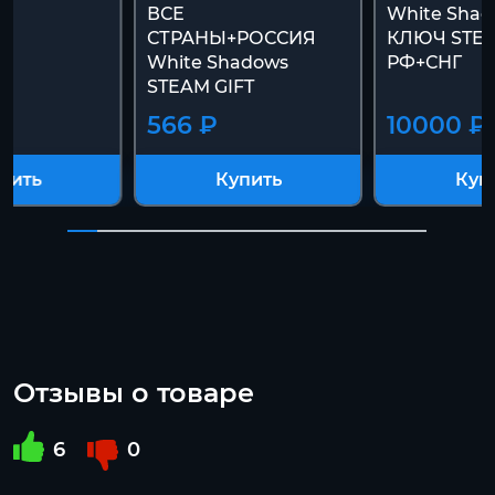
ВСЕ
White Shad
СТРАНЫ+РОССИЯ
КЛЮЧ STE
White Shadows
РФ+СНГ
STEAM GIFT
566 ₽
10000 ₽
пить
Купить
Куп
Отзывы о товаре
6
0