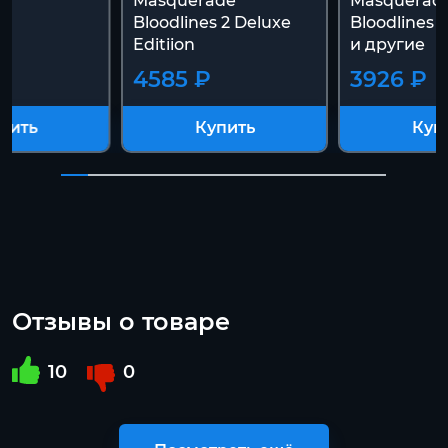
Masquerade
Masquerad
Bloodlines 2 Deluxe
Bloodlines 
Editiion
и другие
4585 ₽
3926 ₽
пить
Купить
Куп
Отзывы о товаре
10
0