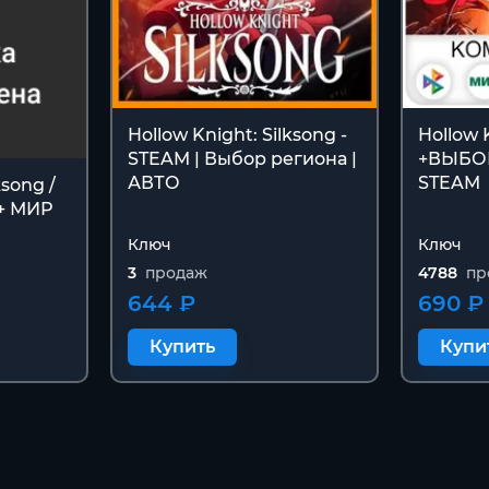
Hollow Knight: Silksong -
Hollow 
STEAM | Выбор региона |
+ВЫБО
АВТО
STEAM
ksong /
 + МИР
Ключ
Ключ
3
продаж
4788
пр
644 ₽
690 ₽
Купить
Купи