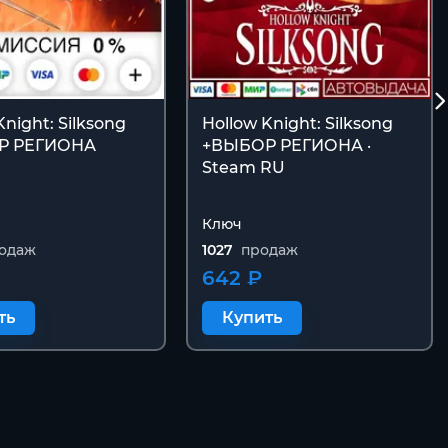
Knight: Silksong
Hollow Knight: Silksong
Р РЕГИОНА
+ВЫБОР РЕГИОНА ·
Steam RU
Ключ
одаж
1027
продаж
642 ₽
ть
Купить