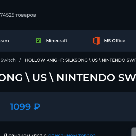
team
Minecraft
MS Office
 Switch
HOLLOW KNIGHT: SILKSONG \ US \ NINTENDO SW
ONG \ US \ NINTENDO SW
1099 ₽
Я ознакомился с
описанием товара