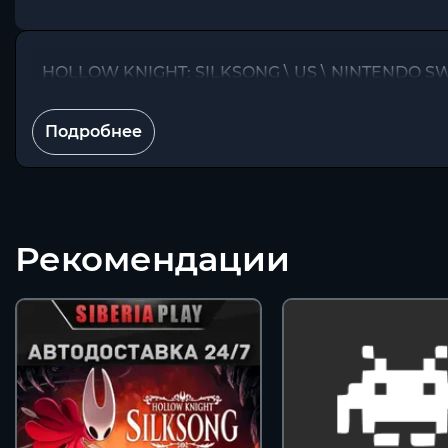
HOLLOW KNIGHT: SILKSONG \ US \ NINTENDO S
Подробнее
Рекомендации