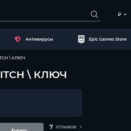
₽
Антивирусы
Epic Games Store
ITCH \ КЛЮЧ
ITCH \ КЛЮЧ
7
отзывов
Купить