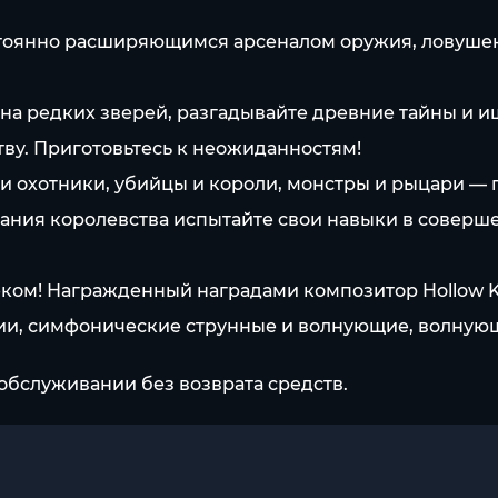
оянно расширяющимся арсеналом оружия, ловушек и
на редких зверей, разгадывайте древние тайны и 
ву. Приготовьтесь к неожиданностям!
 и охотники, убийцы и короли, монстры и рыцари — 
ания королевства испытайте свои навыки в соверш
ом! Награжденный наградами композитор Hollow K
и, симфонические струнные и волнующие, волнующ
обслуживании без возврата средств.