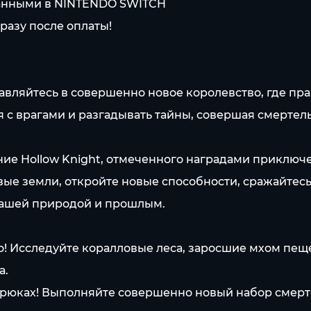
азанными в NINTENDO SWITCH
разу после оплаты!
равляйтесь в совершенно новое королевство, где пр
я с врагами и разгадывать тайны, совершая смерте
ение Hollow Knight, отмеченного наградами приклю
вые земли, откройте новые способности, сражайте
 вашей природой и прошлым.
! Исследуйте коралловые леса, заросшие мхом пеще
а.
трюках! Выполняйте совершенно новый набор смерт