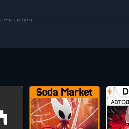
WITCH \ КЛЮЧ