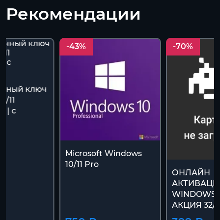
Рекомендации
-43%
-70%
онный ключ
0/11
 | с
й
Microsoft Windows
10/11 Pro
ОНЛАЙН
АКТИВАЦИ
WINDOWS 1
АКЦИЯ 32/6