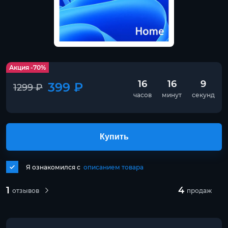
Акция -70%
16
16
9
399 ₽
1299 ₽
часов
минут
секунд
Купить
Я ознакомился с
описанием товара
1
4
отзывов
продаж