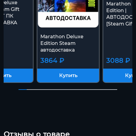
 Deluxe
Marathon D
eam Gift
Edition |
ФТ ПК
АВТОДОСТ
ТАВКА
[Steam Gift]
К
Marathon Deluxe
Edition Steam
автодоставка
3864 ₽
3088 ₽
пить
Купить
Куп
Отзывы о товаре