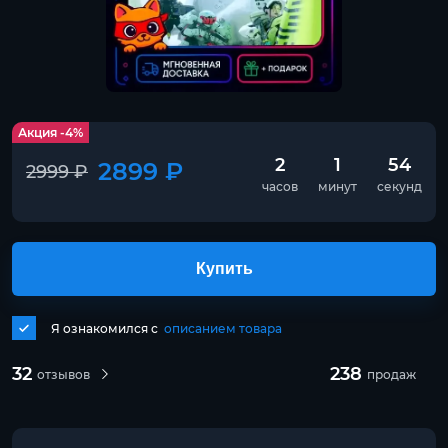
Акция -4%
2
1
54
2899 ₽
2999 ₽
часов
минут
секунд
Купить
Я ознакомился с
описанием товара
32
238
отзывов
продаж