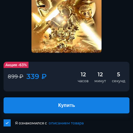
Акция -63%
12
12
5
339 ₽
899 ₽
часов
минут
секунд
Купить
Я ознакомился с
описанием товара