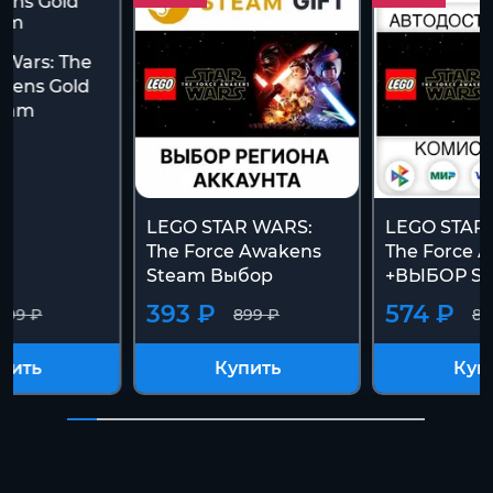
 Wars: The
kens Gold
team
LEGO STAR WARS:
LEGO STAR 
The Force Awakens
The Force 
Steam Выбор
+ВЫБОР S
393 ₽
574 ₽
899 ₽
899 ₽
89
пить
Купить
Куп