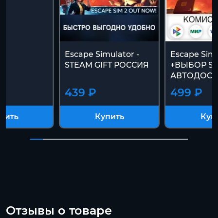
Escape Simulator -
Escape Simu
STEAM GIFT РОССИЯ
+ВЫБОР S
АВТОДОСТ
439 ₽
499 ₽
пить
Купить
Куп
Отзывы о товаре