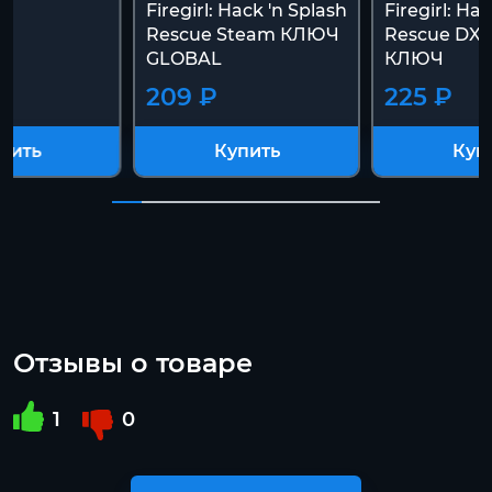
Firegirl: Hack 'n Splash
Firegirl: Ha
Rescue Steam КЛЮЧ
Rescue DX 
GLOBAL
КЛЮЧ
209 ₽
225 ₽
пить
Купить
Куп
Отзывы о товаре
1
0