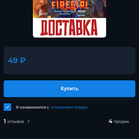
49 ₽
Купить
Я ознакомился с
описанием товара
1
4
отзывов
продаж