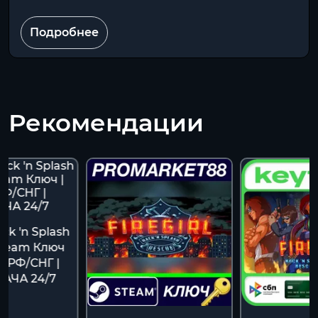
Подробнее
Рекомендации
ack 'n Splash
Steam Ключ
+ РФ/СНГ |
АЧА 24/7