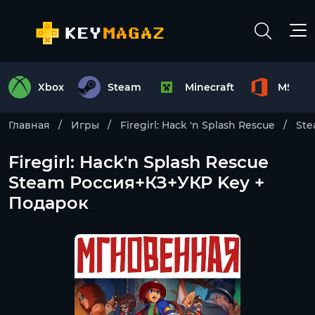
Xbox
Steam
Minecraft
MS Off
Главная
Игры
Firegirl: Hack 'n Splash Rescue
St
Firegirl: Hack'n Splash Rescue
Steam Россия+КЗ+УКР Key +
Подарок