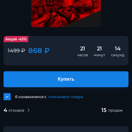
Акция -43%
21
21
14
868 ₽
1499 ₽
часов
минут
секунд
Купить
Я ознакомился с
описанием товара
4
15
отзывов
продаж