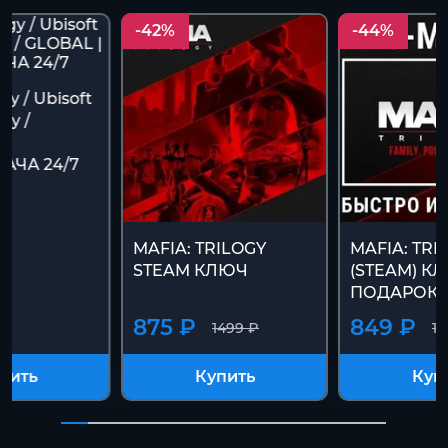
-42%
-44%
ogy / Ubisoft
ey /
АЧА 24/7
MAFIA: TRILOGY
MAFIA: TRI
STEAM КЛЮЧ
(STEAM) К
ПОДАРОК
875 ₽
849 ₽
1499 ₽
14
пить
Купить
Куп