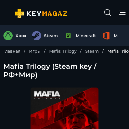
Xbox
Steam
Minecraft
MS Off
Главная
Игры
Mafia: Trilogy
Steam
Mafia Tri
Mafia Trilogy (Steam key /
РФ+Мир)