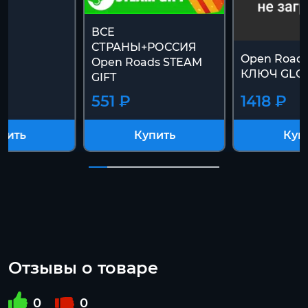
ВСЕ
СТРАНЫ+РОССИЯ
Open Road
Open Roads STEAM
КЛЮЧ GLO
GIFT
551 ₽
1418 ₽
пить
Купить
Куп
Отзывы о товаре
0
0