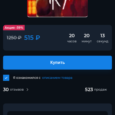
Акция -59%
20
20
13
515 ₽
1250 ₽
часов
минут
секунд
Купить
Я ознакомился с
описанием товара
30
523
отзывов
продаж