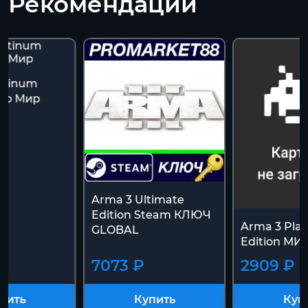
Рекомендации
atinum
вто Мир
Arma 3 Ultimate
Edition Steam КЛЮЧ
Arma 3 Pla
GLOBAL
Edition МИ
7073 ₽
2909 ₽
пить
Купить
Куп