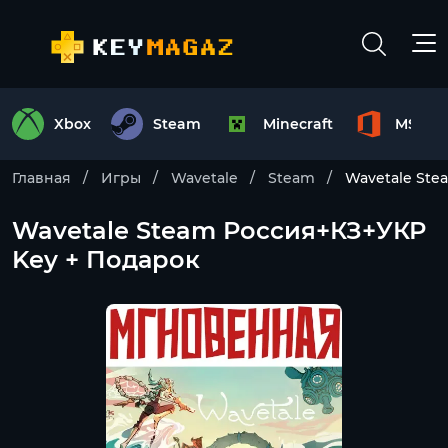
Xbox
Steam
Minecraft
MS Off
Главная
Игры
Wavetale
Steam
Wavetale Ste
Wavetale Steam Россия+КЗ+УКР
Key + Подарок