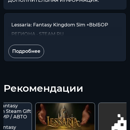
ДОПОЛНИТЕЛЬНАЯ ИНФОРМАЦИЯ:
Lessaria: Fantasy Kingdom Sim +ВЫБОР
РЕГИОНА · STEAM RU
Подробнее
Рекомендации
Fantasy