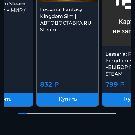
Sim Steam
Lessaria: Fantasy
сия + МИР /
Kingdom Sim |
АВТОДОСТАВКА RU
Steam
Lessaria: F
Kingdom S
+ВЫБОР Р
STEAM
832 ₽
799 ₽
пить
Купить
Куп