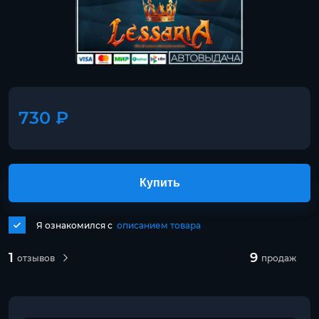
730 ₽
Купить
Я ознакомился с
описанием товара
1
9
отзывов
продаж