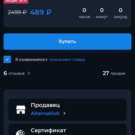
Акция -81%
0
0
0
489 ₽
2499 ₽
часов
минут
секунд
Купить
Я ознакомился с
описанием товара
6
27
отзывов
продаж
Продавец
AlternativA
Сертификат