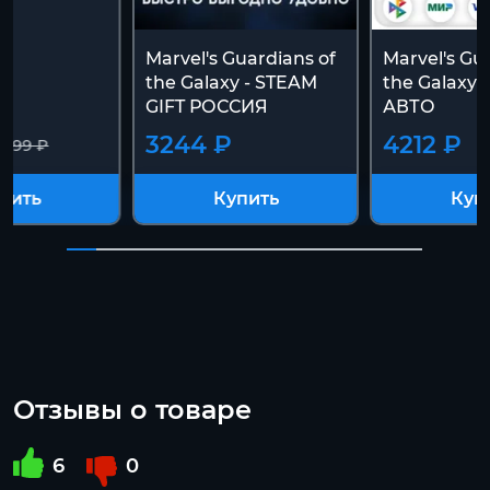
Marvel's Guardians of
Marvel's Gu
the Galaxy - STEAM
the Galaxy
GIFT РОССИЯ
АВТО
3244 ₽
4212 ₽
2499 ₽
пить
Купить
Куп
Отзывы о товаре
6
0