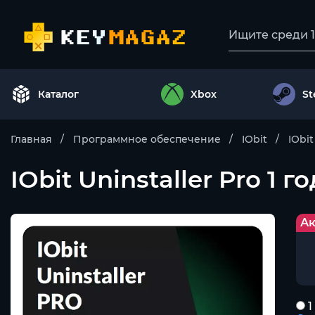
Каталог
Xbox
S
Главная
Программное обеспечение
IObit
IObit
IObit Uninstaller Pro 1 г
Ак
1