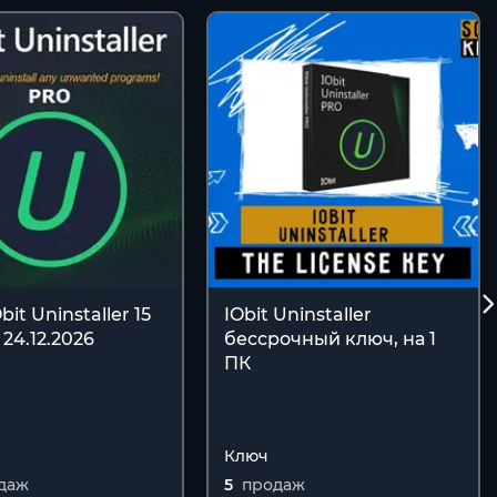
it Uninstaller 15
IObit Uninstaller
 24.12.2026
бессрочный ключ, на 1
ПК
Ключ
даж
5
продаж