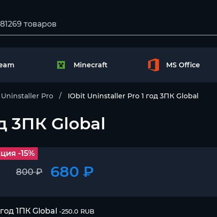
team
Minecraft
MS Office
 Uninstaller Pro
IObit Uninstaller Pro 1 год 3ПК Global
од 3ПК Global
ция -15%
680 ₽
800 ₽
 год 1ПК Global
-250.0 RUB