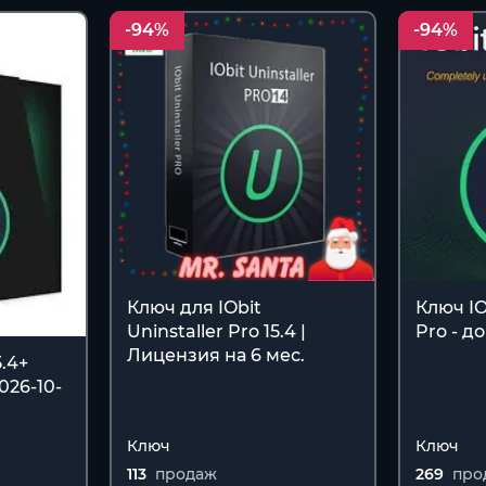
-94%
-94%
Ключ для IObit
Ключ IOb
Uninstaller Pro 15.4 |
Pro - до
Лицензия на 6 мес.
5.4+
026-10-
Ключ
Ключ
113
продаж
269
про