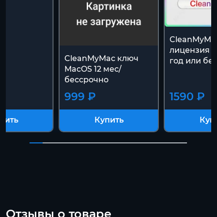
CleanMyMac
лицензия Pl
CleanMyMac ключ
год или бе
MacOS 12 мес/
бессрочно
999 ₽
1590 ₽
пить
Купить
Куп
Отзывы о товаре