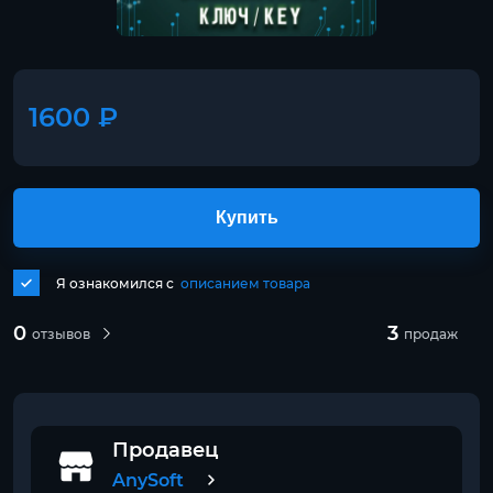
1600 ₽
Купить
Я ознакомился с
описанием товара
0
3
отзывов
продаж
Продавец
AnySoft