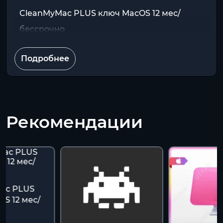
CleanMyMac PLUS ключ MacOS 12 мес/
бессрочно
Подробнее
Рекомендации
ac PLUS
S 12 мес/
о