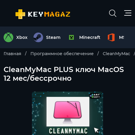
Xbox
Steam
Minecraft
MS Off
Главная
Программное обеспечение
CleanMyMac
CleanMyMac PLUS ключ MacOS
12 мес/бессрочно